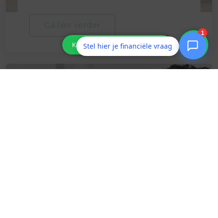
Ga hier verder
Stel hier je financiële vraag
Uitleganimaties