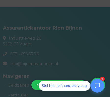
Assurantiekantoor Rien Bijnen
Industrieweg 28
5262 GJ
Vught
073 - 656 63 76
info@bijnenassurantie.nl
Navigeren
Geldzaken
Stel hier je financiële vraag
Particulier
Zakelijk