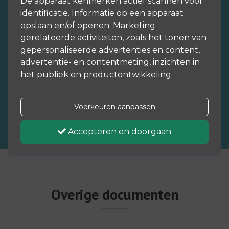
De apparaat kenmerken actief scannen voor
identificatie. Informatie op een apparaat
opslaan en/of openen. Marketing
Vergelijkingskaarten
gerelateerde activiteiten, zoals het tonen van
gepersonaliseerde advertenties en content,
advertentie- en contentmeting, inzichten in
het publiek en productontwikkeling.
Vergelijkingskaarten
Voorkeuren aanpassen
Accepteren en doorgaan
Overige documenten