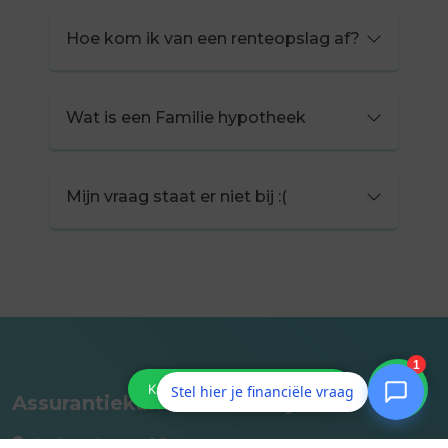
Hoe kom ik van een renteopslag af?
Wat is een Familie hypotheek
Mijn vraag staat er niet bij :(
Stel hier je financiële vraag
Assurantiekantoor Rien Bijnen
Industrieweg 28