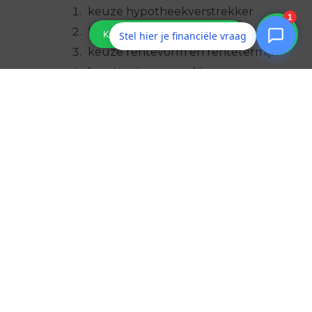
keuze hypotheekverstrekker
keuze hypotheekvorm
Stel hier je financiële vraag
keuze rentevorm en rentetermijn
komtt u in aanmerking voor een
starterslening
wat te doen bij arbeidsongeschiktheid,
werkloos worden en overlijden?
taxatie regelen
bouwkundige keuring regelen
nagaan of het verduurzamen van de
woning moet worden meegenomen
in uw hypotheek
het verzamelen van alle belangrijke
documenten, nodig voor het
aanvragen van de hypotheek
Bij het akkoord van de